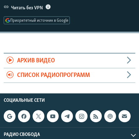
РАСПИСАНИЕ ВЕЩАНИЯ
Читать без VPN
ПОДПИШИТЕСЬ НА РАССЫЛКУ
Приоритетный источник в Google
СОЦИАЛЬНЫЕ СЕТИ
АРХИВ ВИДЕО
СПИСОК РАДИОПРОГРАММ
Все сайты РСЕ/РС
СОЦИАЛЬНЫЕ СЕТИ
РАДИО СВОБОДА