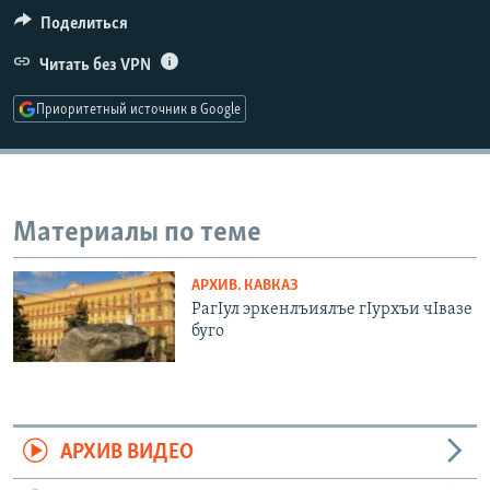
РАСПИСАНИЕ ВЕЩАНИЯ
Поделиться
ПОДПИШИТЕСЬ НА РАССЫЛКУ
Читать без VPN
Приоритетный источник в Google
СОЦИАЛЬНЫЕ СЕТИ
Материалы по теме
Все сайты РСЕ/РС
АРХИВ. КАВКАЗ
РагIул эркенлъиялъе гIурхъи чIвазе
буго
АРХИВ ВИДЕО