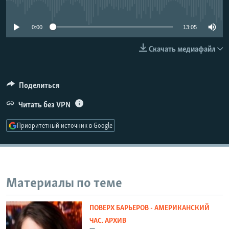
No media source currently available
РАСПИСАНИЕ ВЕЩАНИЯ
ПОДПИШИТЕСЬ НА РАССЫЛКУ
0:00
13:05
Скачать медиафайл
СОЦИАЛЬНЫЕ СЕТИ
Поделиться
Читать без VPN
Все сайты РСЕ/РС
Приоритетный источник в Google
Материалы по теме
ПОВЕРХ БАРЬЕРОВ - АМЕРИКАНСКИЙ
ЧАС. АРХИВ