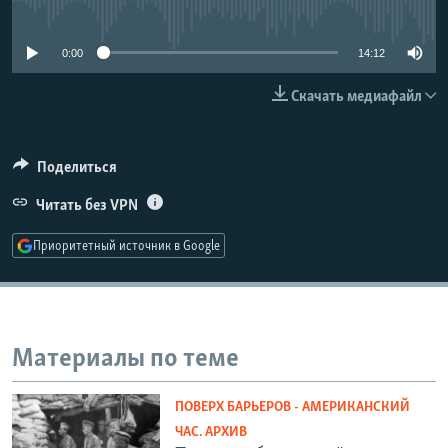
No media source currently available
РАСПИСАНИЕ ВЕЩАНИЯ
ПОДПИШИТЕСЬ НА РАССЫЛКУ
0:00
14:12
Скачать медиафайл
СОЦИАЛЬНЫЕ СЕТИ
Поделиться
Читать без VPN
Все сайты РСЕ/РС
Приоритетный источник в Google
Материалы по теме
ПОВЕРХ БАРЬЕРОВ - АМЕРИКАНСКИЙ
ЧАС. АРХИВ