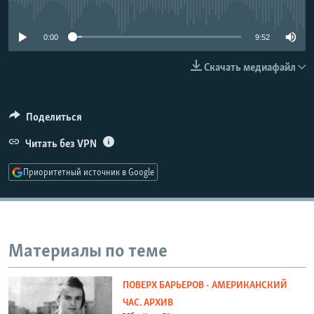
No media source currently available
РАСПИСАНИЕ ВЕЩАНИЯ
ПОДПИШИТЕСЬ НА РАССЫЛКУ
0:00
9:52
Скачать медиафайл
СОЦИАЛЬНЫЕ СЕТИ
Поделиться
Читать без VPN
Все сайты РСЕ/РС
Приоритетный источник в Google
Материалы по теме
ПОВЕРХ БАРЬЕРОВ - АМЕРИКАНСКИЙ
ЧАС. АРХИВ