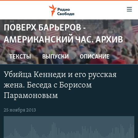
Ссылки
для
упрощенного
ПОВЕРХ БАРЬЕРОВ -
ПРОГРАММЫ
доступа
АМЕРИКАНСКИЙ ЧАС. АРХИВ
ПОДКАСТЫ
Вернуться
к
АВТОРСКИЕ ПРОЕКТЫ
ТЕКСТЫ
ВЫПУСКИ
ОПИСАНИЕ
основному
ЦИТАТЫ СВОБОДЫ
содержанию
Убийца Кеннеди и его русская
Вернутся
МНЕНИЯ
к
жена. Беседа с Борисом
КУЛЬТУРА
главной
Парамоновым
навигации
IDEL.РЕАЛИИ
Вернутся
КАВКАЗ.РЕАЛИИ
25 ноября 2013
к
СЕВЕР.РЕАЛИИ
поиску
СИБИРЬ.РЕАЛИИ