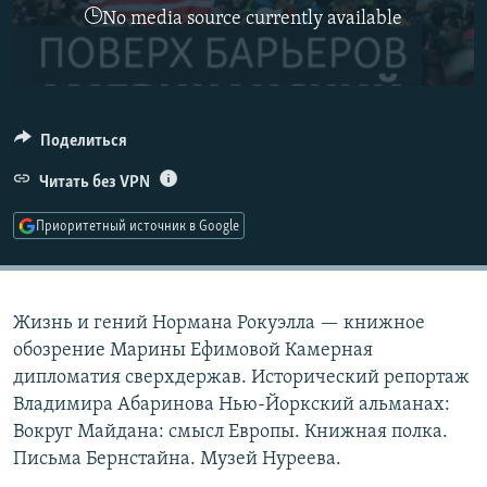
No media source currently available
РАСПИСАНИЕ ВЕЩАНИЯ
ПОДПИШИТЕСЬ НА РАССЫЛКУ
СОЦИАЛЬНЫЕ СЕТИ
Поделиться
Читать без VPN
Приоритетный источник в Google
Все сайты РСЕ/РС
Жизнь и гений Нормана Рокуэлла — книжное
обозрение Марины Ефимовой Камерная
дипломатия сверхдержав. Исторический репортаж
Владимира Абаринова Нью-Йоркский альманах:
Вокруг Майдана: смысл Европы. Книжная полка.
Письма Бернстайна. Музей Нуреева.