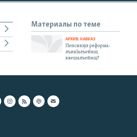
Материалы по теме
АРХИВ. КАВКАЗ
Пенсиязул реформа-
лъикlалъейищ
квешалъейищ?