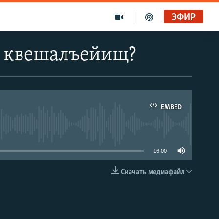
ЭФИР
щ квешалъейищ?
EMBED
able
16:00
Скачать медиафайл
EMBED