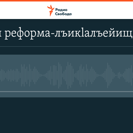
л реформа-лъикlалъейи
No media source currently avail