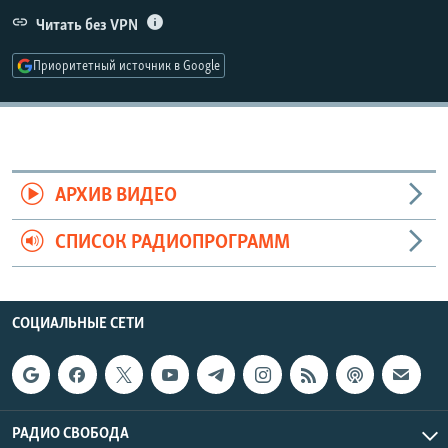
РАСПИСАНИЕ ВЕЩАНИЯ
Читать без VPN
ПОДПИШИТЕСЬ НА РАССЫЛКУ
Приоритетный источник в Google
СОЦИАЛЬНЫЕ СЕТИ
АРХИВ ВИДЕО
СПИСОК РАДИОПРОГРАММ
Все сайты РСЕ/РС
СОЦИАЛЬНЫЕ СЕТИ
РАДИО СВОБОДА