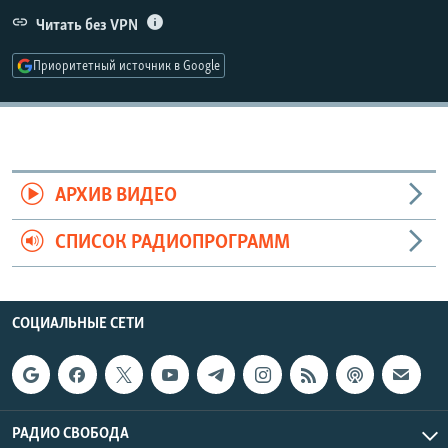
РАСПИСАНИЕ ВЕЩАНИЯ
Читать без VPN
ПОДПИШИТЕСЬ НА РАССЫЛКУ
Приоритетный источник в Google
СОЦИАЛЬНЫЕ СЕТИ
АРХИВ ВИДЕО
СПИСОК РАДИОПРОГРАММ
Все сайты РСЕ/РС
СОЦИАЛЬНЫЕ СЕТИ
РАДИО СВОБОДА