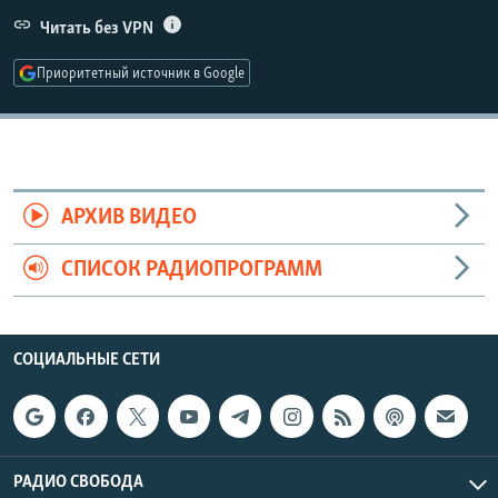
РАСПИСАНИЕ ВЕЩАНИЯ
Читать без VPN
ПОДПИШИТЕСЬ НА РАССЫЛКУ
Приоритетный источник в Google
СОЦИАЛЬНЫЕ СЕТИ
АРХИВ ВИДЕО
СПИСОК РАДИОПРОГРАММ
Все сайты РСЕ/РС
СОЦИАЛЬНЫЕ СЕТИ
РАДИО СВОБОДА