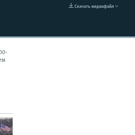
Скачать медиафайл
EMBED
00-
ем