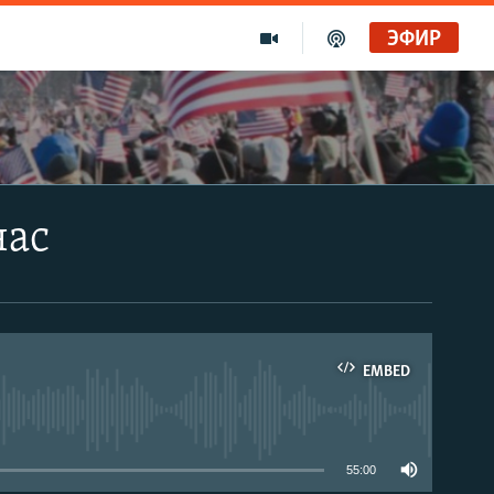
ЭФИР
час
EMBED
able
55:00