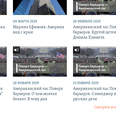
04 МАРТА 2019
18 ФЕВРАЛЯ 2019
рка.
Марина Ефимова: Америка
Американский час По
вид с краю
барьеров. Крутой дете
Дэшила Хэммета.
28 ЯНВАРЯ 2019
21 ЯНВАРЯ 2019
рх
Американский час Поверх
Американский час По
м”
барьеров. О чем молчал
барьеров. Сэлинджер 
Беккет. В тему дня
русские дети
Смотреть все