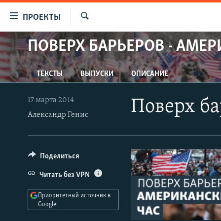
Ссылки
ПРОЕКТЫ
для
Искать
упрощенного
ПОВЕРХ БАРЬЕРОВ - АМЕР
ПРОГРАММЫ
доступа
ПОДКАСТЫ
Вернуться
ТЕКСТЫ
ВЫПУСКИ
ОПИСАНИЕ
АВТОРСКИЕ ПРОЕКТЫ
к
основному
ЦИТАТЫ СВОБОДЫ
17 марта 2014
Поверх ба
содержанию
Александр Генис
МНЕНИЯ
Вернутся
КУЛЬТУРА
к
главной
IDEL.РЕАЛИИ
Поделиться
навигации
КАВКАЗ.РЕАЛИИ
Вернутся
Читать без VPN
к
СЕВЕР.РЕАЛИИ
поиску
Приоритетный источник в
СИБИРЬ.РЕАЛИИ
Google