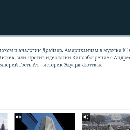
радоксы и аналогии Драйзер. Американизм в музыке К 1
жек, или Против идеологии Кинообозрение с Андре
перий Гость АЧ - историк Эдуард Люттвак