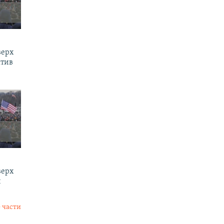
верх
ктив
верх
и
 части