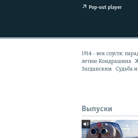
РАСПИСАНИЕ ВЕЩАНИЯ
Pop-out player
ПОДПИШИТЕСЬ НА РАССЫЛКУ
1914 - век спустя: па
летию Кондрашина Жи
Загданским Судьба им
Выпуски