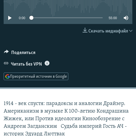
No media source currently available
СОЦИАЛЬНЫЕ СЕТИ
0:00
55:00
Скачать медиафайл
Поделиться
Все сайты РСЕ/РС
Читать без VPN
Приоритетный источник в Google
1914 - век спустя: парадоксы и аналогии Драйзер.
Американизм в музыке К 100-летию Кондрашина
Жижек, или Против идеологии Кинообозрение с
Андреем Загданским Судьба империй Гость АЧ -
историк Эдуард Люттвак