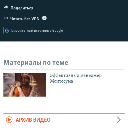
РАСПИСАНИЕ ВЕЩАНИЯ
Поделиться
ПОДПИШИТЕСЬ НА РАССЫЛКУ
Читать без VPN
СОЦИАЛЬНЫЕ СЕТИ
Приоритетный источник в Google
Материалы по теме
Все сайты РСЕ/РС
Эффективный менеджер
Монтесума
АРХИВ ВИДЕО