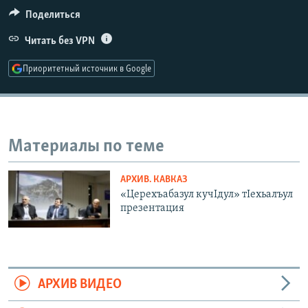
РАСПИСАНИЕ ВЕЩАНИЯ
Поделиться
ПОДПИШИТЕСЬ НА РАССЫЛКУ
Читать без VPN
Приоритетный источник в Google
СОЦИАЛЬНЫЕ СЕТИ
Материалы по теме
Все сайты РСЕ/РС
АРХИВ. КАВКАЗ
«Церехъабазул кучIдул» тIехьалъул
презентация
АРХИВ ВИДЕО