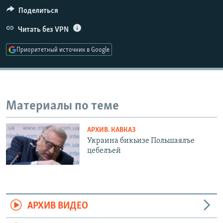
РАСПИСАНИЕ ВЕЩАНИЯ
Поделиться
ПОДПИШИТЕСЬ НА РАССЫЛКУ
Читать без VPN
Приоритетный источник в Google
СОЦИАЛЬНЫЕ СЕТИ
Материалы по теме
Все сайты РСЕ/РС
АРХИВ. КАВКАЗ
Украина бикьизе Польшаялъе
цебелъей
АРХИВ ВИДЕО