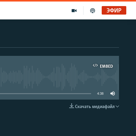
ЭФИР
EMBED
able
4:38
Скачать медиафайл
EMBED