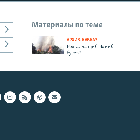
Материалы по теме
АРХИВ. КАВКАЗ
Рохьалда щиб гIайиб
бугеб?