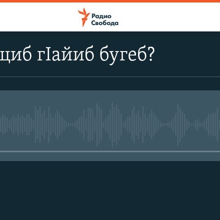
щиб гIайиб бугеб?
No media source currently avail