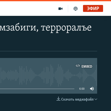
ЭФИР
мзабиги, терроралъе
EMBED
able
6:00
Скачать медиафайл
EMBED