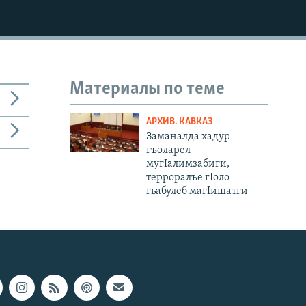
Материалы по теме
АРХИВ. КАВКАЗ
Заманалда хадур
гъоларел
мугIалимзабиги,
терроралъе гIоло
гьабулеб магIишатги