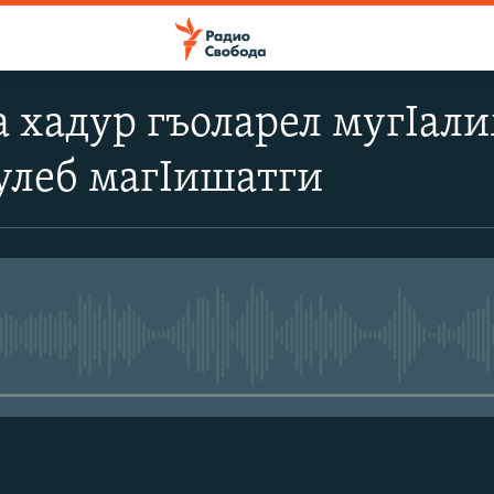
 хадур гъоларел мугIали
булеб магIишатги
No media source currently avail