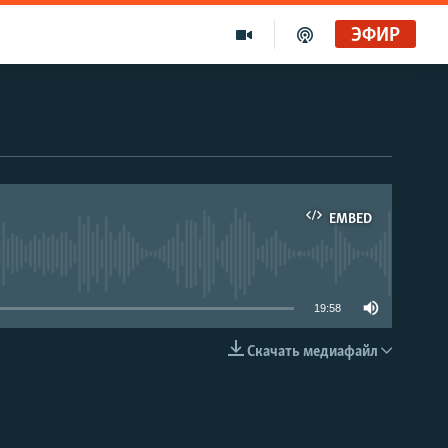
ЭФИР
EMBED
able
19:58
Скачать медиафайл
EMBED