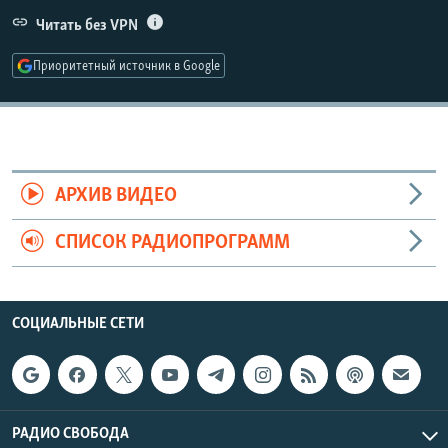
РАСПИСАНИЕ ВЕЩАНИЯ
Читать без VPN
ПОДПИШИТЕСЬ НА РАССЫЛКУ
Приоритетный источник в Google
СОЦИАЛЬНЫЕ СЕТИ
АРХИВ ВИДЕО
СПИСОК РАДИОПРОГРАММ
Все сайты РСЕ/РС
СОЦИАЛЬНЫЕ СЕТИ
РАДИО СВОБОДА