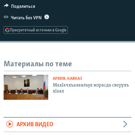
РАСПИСАНИЕ ВЕЩАНИЯ
Поделиться
ПОДПИШИТЕСЬ НА РАССЫЛКУ
Читать без VPN
Приоритетный источник в Google
СОЦИАЛЬНЫЕ СЕТИ
Материалы по теме
Все сайты РСЕ/РС
АРХИВ. КАВКАЗ
МахIачхъалаялъул мэрасда сверухъ
хIаял
АРХИВ ВИДЕО