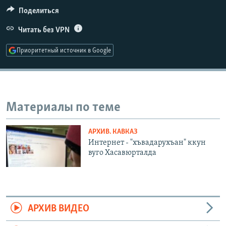
РАСПИСАНИЕ ВЕЩАНИЯ
Поделиться
ПОДПИШИТЕСЬ НА РАССЫЛКУ
Читать без VPN
Приоритетный источник в Google
СОЦИАЛЬНЫЕ СЕТИ
Материалы по теме
Все сайты РСЕ/РС
АРХИВ. КАВКАЗ
Интернет - "хъвадарухъан" ккун
вуго Хасавюрталда
АРХИВ ВИДЕО