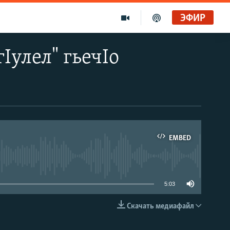
ЭФИР
Iулел" гьечIо
EMBED
able
5:03
Скачать медиафайл
EMBED