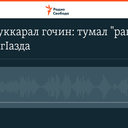
ккарал гочин: тумал "раг
гIазда
No media source currently avail