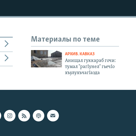
Материалы по теме
АРХИВ. КАВКАЗ
Анищал гуккараб гочи:
тумал "рагIунел" гьечIо
хъулухъчагIазда