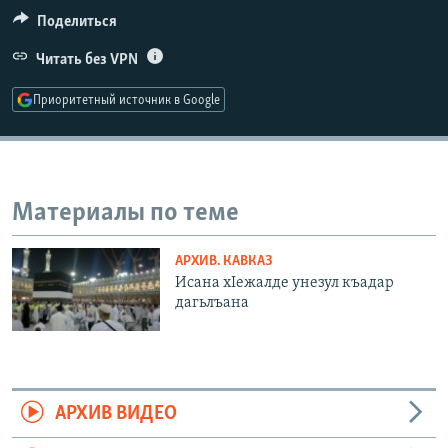
РАСПИСАНИЕ ВЕЩАНИЯ
Поделиться
ПОДПИШИТЕСЬ НА РАССЫЛКУ
Читать без VPN
Приоритетный источник в Google
СОЦИАЛЬНЫЕ СЕТИ
Материалы по теме
Все сайты РСЕ/РС
АРХИВ. КАВКАЗ
Исана хIежалде унезул къадар
дагьлъана
АРХИВ ВИДЕО