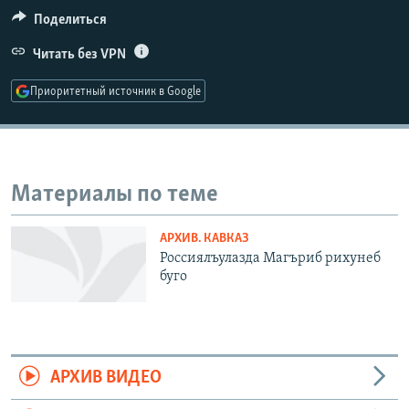
РАСПИСАНИЕ ВЕЩАНИЯ
Поделиться
ПОДПИШИТЕСЬ НА РАССЫЛКУ
Читать без VPN
Приоритетный источник в Google
СОЦИАЛЬНЫЕ СЕТИ
Материалы по теме
Все сайты РСЕ/РС
АРХИВ. КАВКАЗ
Россиялъулазда Магъриб рихунеб
буго
АРХИВ ВИДЕО