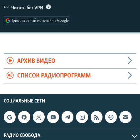
РАСПИСАНИЕ ВЕЩАНИЯ
Читать без VPN
ПОДПИШИТЕСЬ НА РАССЫЛКУ
Приоритетный источник в Google
СОЦИАЛЬНЫЕ СЕТИ
АРХИВ ВИДЕО
СПИСОК РАДИОПРОГРАММ
Все сайты РСЕ/РС
СОЦИАЛЬНЫЕ СЕТИ
РАДИО СВОБОДА