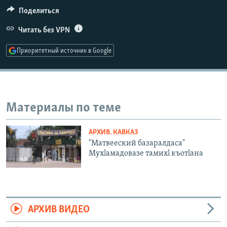
РАСПИСАНИЕ ВЕЩАНИЯ
Поделиться
ПОДПИШИТЕСЬ НА РАССЫЛКУ
Читать без VPN
Приоритетный источник в Google
СОЦИАЛЬНЫЕ СЕТИ
Материалы по теме
Все сайты РСЕ/РС
АРХИВ. КАВКАЗ
"Матвееский базаралдаса"
Мухlамадовазе тамихl къотlана
АРХИВ ВИДЕО