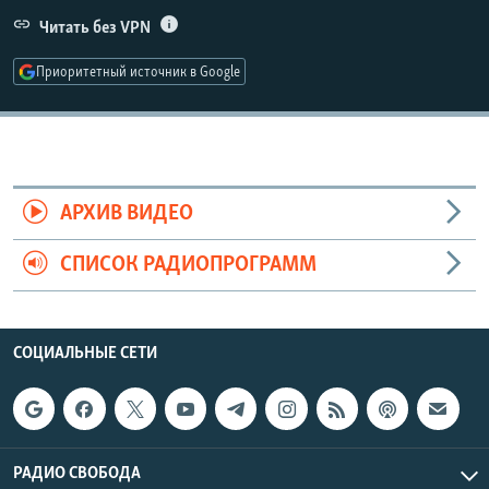
РАСПИСАНИЕ ВЕЩАНИЯ
Читать без VPN
ПОДПИШИТЕСЬ НА РАССЫЛКУ
Приоритетный источник в Google
СОЦИАЛЬНЫЕ СЕТИ
АРХИВ ВИДЕО
СПИСОК РАДИОПРОГРАММ
Все сайты РСЕ/РС
СОЦИАЛЬНЫЕ СЕТИ
РАДИО СВОБОДА