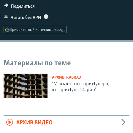
РАСПИСАНИЕ ВЕЩАНИЯ
Поделиться
ПОДПИШИТЕСЬ НА РАССЫЛКУ
Читать без VPN
Приоритетный источник в Google
СОЦИАЛЬНЫЕ СЕТИ
Материалы по теме
Все сайты РСЕ/РС
АРХИВ. КАВКАЗ
"МакьастIа къваригIунаро,
къваригIуна "Сарир"
АРХИВ ВИДЕО