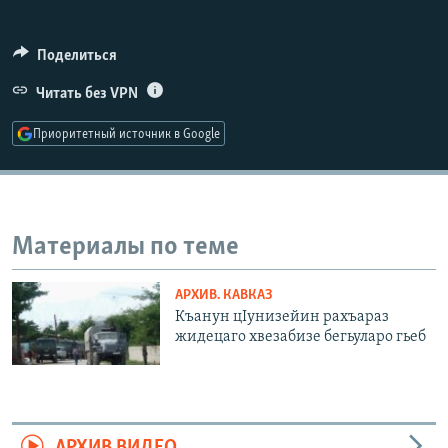
РАСПИСАНИЕ ВЕЩАНИЯ
ПОДПИШИТЕСЬ НА РАССЫЛКУ
Поделиться
Читать без VPN
СОЦИАЛЬНЫЕ СЕТИ
Приоритетный источник в Google
Материалы по теме
Все сайты РСЕ/РС
АРХИВ. КАВКАЗ
Къанун цIунизейин рахъараз
жидецаго хвезабизе бегьуларо гьеб