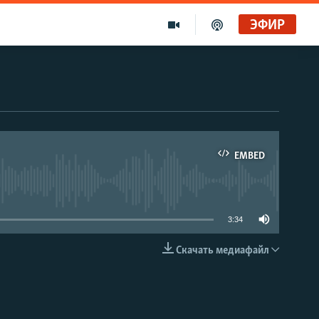
ЭФИР
EMBED
able
3:34
Скачать медиафайл
EMBED