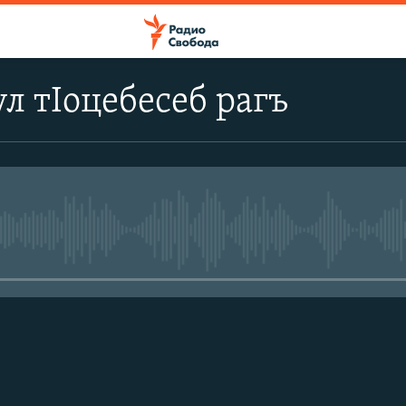
л тIоцебесеб рагъ
No media source currently avail