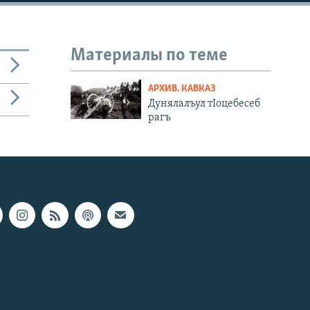
Материалы по теме
АРХИВ. КАВКАЗ
Дунялалъул тIоцебесеб
рагъ