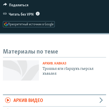
РАСПИСАНИЕ ВЕЩАНИЯ
Поделиться
ПОДПИШИТЕСЬ НА РАССЫЛКУ
Читать без VPN
Приоритетный источник в Google
СОЦИАЛЬНЫЕ СЕТИ
Материалы по теме
Все сайты РСЕ/РС
АРХИВ. КАВКАЗ
Троллал яги гIарцухъ гьерсал
хъвалел
АРХИВ ВИДЕО