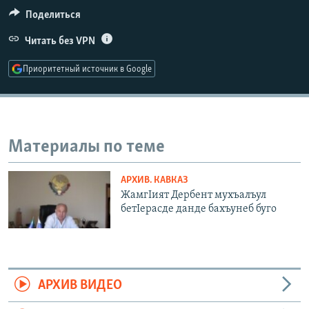
РАСПИСАНИЕ ВЕЩАНИЯ
Поделиться
ПОДПИШИТЕСЬ НА РАССЫЛКУ
Читать без VPN
Приоритетный источник в Google
СОЦИАЛЬНЫЕ СЕТИ
Материалы по теме
Все сайты РСЕ/РС
АРХИВ. КАВКАЗ
ЖамгIият Дербент мухъалъул
бетIерасде данде бахъунеб буго
АРХИВ ВИДЕО