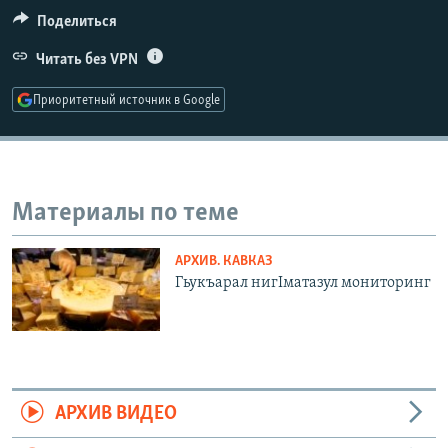
РАСПИСАНИЕ ВЕЩАНИЯ
Поделиться
ПОДПИШИТЕСЬ НА РАССЫЛКУ
Читать без VPN
Приоритетный источник в Google
СОЦИАЛЬНЫЕ СЕТИ
Материалы по теме
Все сайты РСЕ/РС
АРХИВ. КАВКАЗ
Гьукъарал нигIматазул мониторинг
АРХИВ ВИДЕО