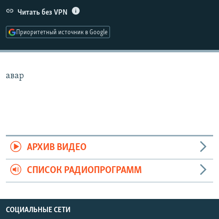
РАСПИСАНИЕ ВЕЩАНИЯ
Читать без VPN
ПОДПИШИТЕСЬ НА РАССЫЛКУ
Приоритетный источник в Google
СОЦИАЛЬНЫЕ СЕТИ
авар
Все сайты РСЕ/РС
АРХИВ ВИДЕО
СПИСОК РАДИОПРОГРАММ
СОЦИАЛЬНЫЕ СЕТИ