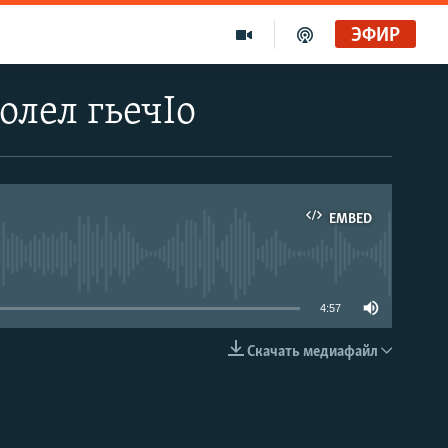
ЭФИР
олел гьечIо
EMBED
able
4:57
Скачать медиафайл
EMBED