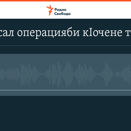
сал операцияби кIочене т
No media source currently avail