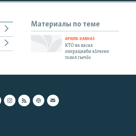
Материалы по теме
АРХИВ. КАВКАЗ
КТО ва хасал
операцияби кIочене
толел гьечIо