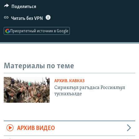
РАСПИСАНИЕ ВЕЩАНИЯ
Поделиться
ПОДПИШИТЕСЬ НА РАССЫЛКУ
Читать без VPN
Приоритетный источник в Google
СОЦИАЛЬНЫЕ СЕТИ
Материалы по теме
Все сайты РСЕ/РС
АРХИВ. КАВКАЗ
Сириялъул рагъдаса Россиялъул
туснахъалде
АРХИВ ВИДЕО