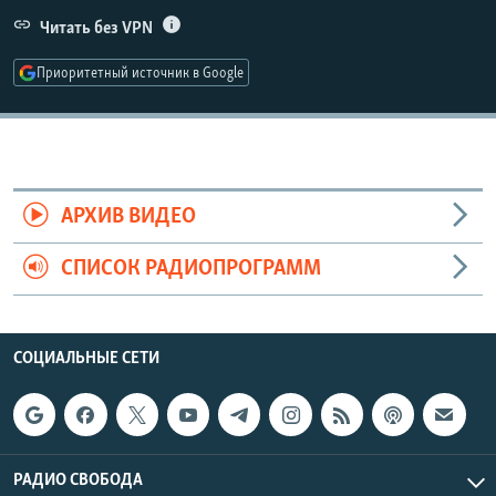
РАСПИСАНИЕ ВЕЩАНИЯ
Читать без VPN
ПОДПИШИТЕСЬ НА РАССЫЛКУ
Приоритетный источник в Google
СОЦИАЛЬНЫЕ СЕТИ
АРХИВ ВИДЕО
СПИСОК РАДИОПРОГРАММ
Все сайты РСЕ/РС
СОЦИАЛЬНЫЕ СЕТИ
РАДИО СВОБОДА