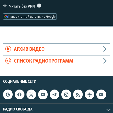
РАСПИСАНИЕ ВЕЩАНИЯ
Читать без VPN
ПОДПИШИТЕСЬ НА РАССЫЛКУ
Приоритетный источник в Google
СОЦИАЛЬНЫЕ СЕТИ
АРХИВ ВИДЕО
СПИСОК РАДИОПРОГРАММ
Все сайты РСЕ/РС
СОЦИАЛЬНЫЕ СЕТИ
РАДИО СВОБОДА