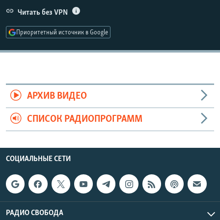
РАСПИСАНИЕ ВЕЩАНИЯ
Читать без VPN
ПОДПИШИТЕСЬ НА РАССЫЛКУ
Приоритетный источник в Google
СОЦИАЛЬНЫЕ СЕТИ
АРХИВ ВИДЕО
СПИСОК РАДИОПРОГРАММ
Все сайты РСЕ/РС
СОЦИАЛЬНЫЕ СЕТИ
РАДИО СВОБОДА