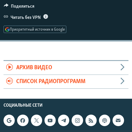
РАСПИСАНИЕ ВЕЩАНИЯ
Поделиться
ПОДПИШИТЕСЬ НА РАССЫЛКУ
Читать без VPN
Приоритетный источник в Google
СОЦИАЛЬНЫЕ СЕТИ
АРХИВ ВИДЕО
Все сайты РСЕ/РС
СПИСОК РАДИОПРОГРАММ
СОЦИАЛЬНЫЕ СЕТИ