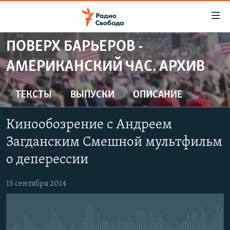
Ссылки
для
упрощенного
ПОВЕРХ БАРЬЕРОВ -
ПРОГРАММЫ
доступа
АМЕРИКАНСКИЙ ЧАС. АРХИВ
ПОДКАСТЫ
Вернуться
к
АВТОРСКИЕ ПРОЕКТЫ
ТЕКСТЫ
ВЫПУСКИ
ОПИСАНИЕ
основному
ЦИТАТЫ СВОБОДЫ
содержанию
Кинообозрение с Андреем
Вернутся
МНЕНИЯ
к
Загданским Смешной мультфильм
КУЛЬТУРА
главной
о деперессии
навигации
IDEL.РЕАЛИИ
Вернутся
КАВКАЗ.РЕАЛИИ
15 сентября 2014
к
СЕВЕР.РЕАЛИИ
поиску
СИБИРЬ.РЕАЛИИ