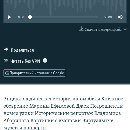
No media source currently available
РАСПИСАНИЕ ВЕЩАНИЯ
ПОДПИШИТЕСЬ НА РАССЫЛКУ
0:00
55:00
Скачать медиафайл
СОЦИАЛЬНЫЕ СЕТИ
Поделиться
Читать без VPN
Все сайты РСЕ/РС
Приоритетный источник в Google
Энциклопедическая история автомобиля Книжное
обозрение Марины Ефимовой Джек Потрошитель:
новые улики Исторический репортаж Владимира
Абаринова Картинки с выставки Виртуальные
музеи и концерты