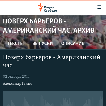
Ссылки
для
упрощенного
ПОВЕРХ БАРЬЕРОВ -
ПРОГРАММЫ
доступа
АМЕРИКАНСКИЙ ЧАС. АРХИВ
ПОДКАСТЫ
Вернуться
к
АВТОРСКИЕ ПРОЕКТЫ
ТЕКСТЫ
ВЫПУСКИ
ОПИСАНИЕ
основному
ЦИТАТЫ СВОБОДЫ
содержанию
Поверх барьеров - Американский
Вернутся
МНЕНИЯ
к
час
КУЛЬТУРА
главной
навигации
IDEL.РЕАЛИИ
02 октября 2014
Вернутся
Александр Генис
КАВКАЗ.РЕАЛИИ
к
СЕВЕР.РЕАЛИИ
поиску
СИБИРЬ.РЕАЛИИ