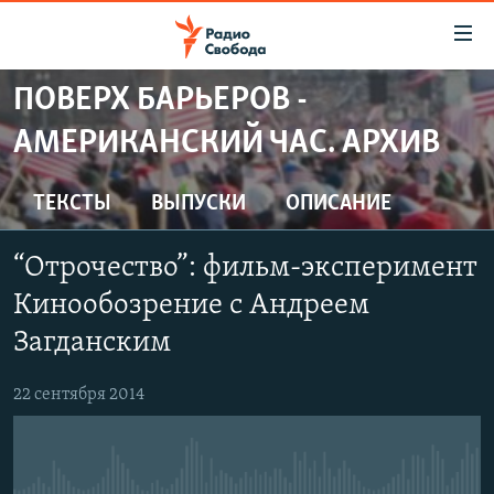
Ссылки
для
упрощенного
ПОВЕРХ БАРЬЕРОВ -
ПРОГРАММЫ
доступа
АМЕРИКАНСКИЙ ЧАС. АРХИВ
ПОДКАСТЫ
Вернуться
к
АВТОРСКИЕ ПРОЕКТЫ
ТЕКСТЫ
ВЫПУСКИ
ОПИСАНИЕ
основному
ЦИТАТЫ СВОБОДЫ
содержанию
“Отрочество”: фильм-эксперимент
Вернутся
МНЕНИЯ
к
Кинообозрение с Андреем
КУЛЬТУРА
главной
Загданским
навигации
IDEL.РЕАЛИИ
Вернутся
КАВКАЗ.РЕАЛИИ
22 сентября 2014
к
СЕВЕР.РЕАЛИИ
поиску
СИБИРЬ.РЕАЛИИ