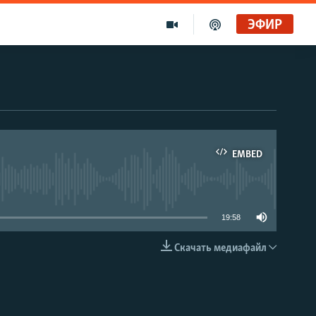
ЭФИР
EMBED
able
19:58
Скачать медиафайл
EMBED