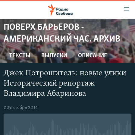
Ссылки
для
упрощенного
ПОВЕРХ БАРЬЕРОВ -
ПРОГРАММЫ
доступа
АМЕРИКАНСКИЙ ЧАС. АРХИВ
ПОДКАСТЫ
Вернуться
к
АВТОРСКИЕ ПРОЕКТЫ
ТЕКСТЫ
ВЫПУСКИ
ОПИСАНИЕ
основному
ЦИТАТЫ СВОБОДЫ
содержанию
Джек Потрошитель: новые улики
Вернутся
МНЕНИЯ
к
Исторический репортаж
КУЛЬТУРА
главной
Владимира Абаринова
навигации
IDEL.РЕАЛИИ
Вернутся
КАВКАЗ.РЕАЛИИ
02 октября 2014
к
СЕВЕР.РЕАЛИИ
поиску
СИБИРЬ.РЕАЛИИ