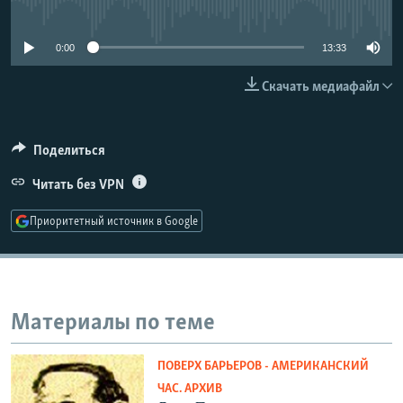
No media source currently available
РАСПИСАНИЕ ВЕЩАНИЯ
ПОДПИШИТЕСЬ НА РАССЫЛКУ
0:00
13:33
Скачать медиафайл
СОЦИАЛЬНЫЕ СЕТИ
Поделиться
Читать без VPN
Все сайты РСЕ/РС
Приоритетный источник в Google
Материалы по теме
ПОВЕРХ БАРЬЕРОВ - АМЕРИКАНСКИЙ
ЧАС. АРХИВ