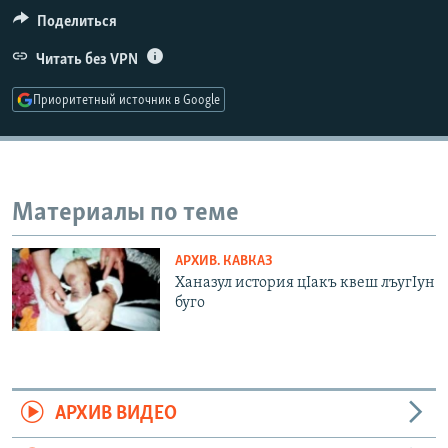
РАСПИСАНИЕ ВЕЩАНИЯ
Поделиться
ПОДПИШИТЕСЬ НА РАССЫЛКУ
Читать без VPN
Приоритетный источник в Google
СОЦИАЛЬНЫЕ СЕТИ
Материалы по теме
Все сайты РСЕ/РС
АРХИВ. КАВКАЗ
Ханазул история цIакъ квеш лъугIун
буго
АРХИВ ВИДЕО