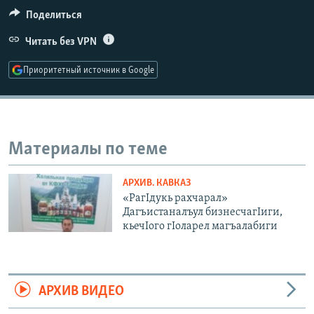
РАСПИСАНИЕ ВЕЩАНИЯ
Поделиться
ПОДПИШИТЕСЬ НА РАССЫЛКУ
Читать без VPN
Приоритетный источник в Google
СОЦИАЛЬНЫЕ СЕТИ
Материалы по теме
Все сайты РСЕ/РС
АРХИВ. КАВКАЗ
«РагIдукь рахчарал»
Дагъистаналъул бизнесчагIиги,
кьечIого гIоларел магъалабиги
АРХИВ ВИДЕО