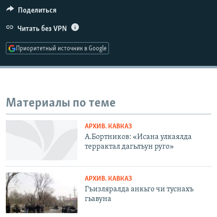
РАСПИСАНИЕ ВЕЩАНИЯ
Поделиться
ПОДПИШИТЕСЬ НА РАССЫЛКУ
Читать без VPN
Приоритетный источник в Google
СОЦИАЛЬНЫЕ СЕТИ
Материалы по теме
Все сайты РСЕ/РС
АРХИВ. КАВКАЗ
А.Бортников: «Исана улкаялда
террактал дагьлъун руго»
АРХИВ. КАВКАЗ
Гъизляралда анкьго чи туснахъ
гьавуна