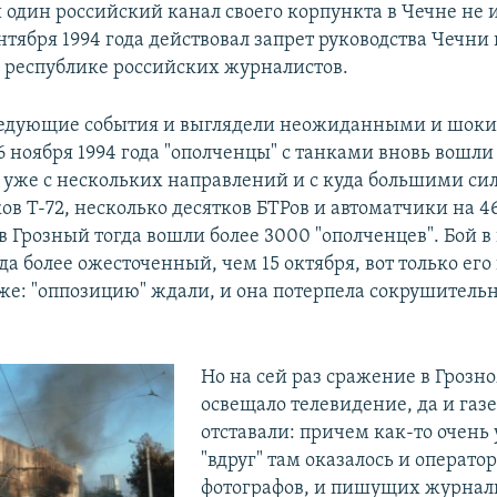
и один российский канал своего корпункта в Чечне не 
ентября 1994 года действовал запрет руководства Чечни
 республике российских журналистов.
ледующие события и выглядели неожиданными и шо
6 ноября 1994 года "ополченцы" с танками вновь вошли
з уже с нескольких направлений и с куда большими си
ов Т-72, несколько десятков БТРов и автоматчики на 4
 в Грозный тогда вошли более 3000 "ополченцев". Бой в
да более ожесточенный, чем 15 октября, вот только его
 же: "оппозицию" ждали, и она потерпела сокрушитель
Но на сей раз сражение в Грозн
освещало телевидение, да и газ
отставали: причем как-то очень
"вдруг" там оказалось и оператор
фотографов, и пишущих журнал