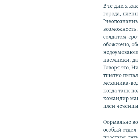
В те дни я ка
города, плен
"неопознанны
возможность
солдатом-ср
обожжено, об
недоумевающи
наемники, да
Говоря это, 
тщетно пытал
механика-вод
когда танк по
командир маш
плен чеченцы
Формально во
особый отдел
простым: лет