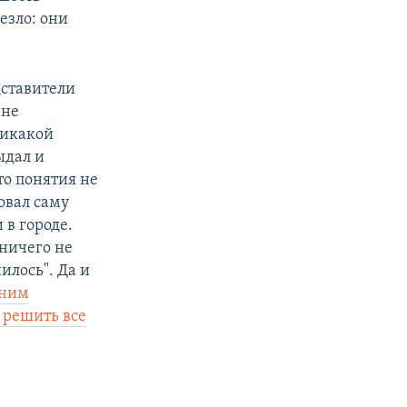
езло: они
дставители
 не
никакой
ыдал и
то понятия не
овал саму
в городе.
 ничего не
илось". Да и
дним
 решить все