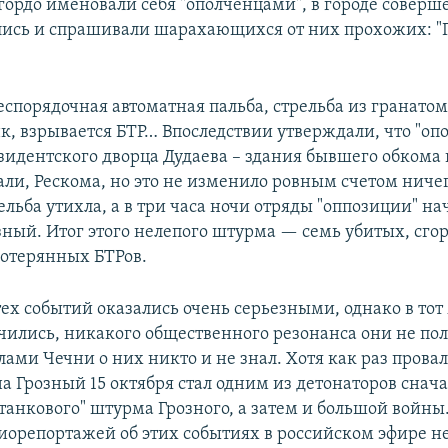
гордо именовали себя "ополченцами", в городе соверш
ись и спрашивали шарахающихся от них прохожих: "
спорядочная автоматная пальба, стрельба из гранатоме
нк, взрывается БТР… Впоследствии утверждали, что "оп
зидентского дворца Дудаева – здания бывшего обкома и
али, Рескома, но это не изменило ровным счетом ничег
ельба утихла, а в три часа ночи отряды "оппозиции" на
зный. Итог этого нелепого штурма — семь убитых, сг
потерянных БТРов.
тех событий оказались очень серьезными, однако в тот
учились, никакого общественного резонанса они не пол
елами Чечни о них никто и не знал. Хотя как раз прова
а Грозный 15 октября стал одним из детонаторов снач
"танкового" штурма Грозного, а затем и большой войны
диорепортажей об этих событиях в российском эфире не