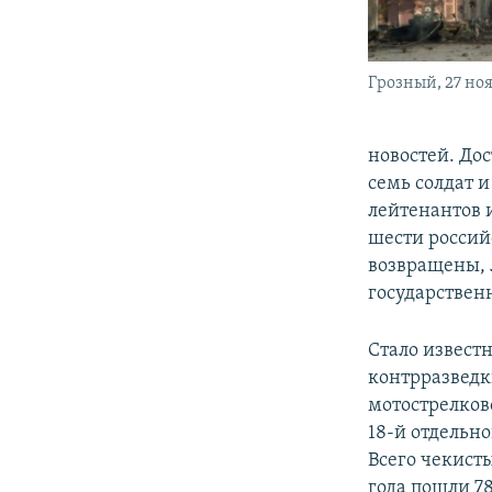
Грозный, 27 ноя
новостей. Дос
семь солдат 
лейтенантов 
шести россий
возвращены, 
государствен
Стало извест
контрразведк
мотострелков
18-й отдельн
Всего чекисты
года пошли 78