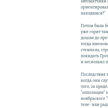
автоматчики 
ориентировал
находимся?"
Потом была бе
уже горит та
дошли до пре
тогда именов
стемнело, стр
покидать Гро
и несколько 
Последствия 
когда они сл
того, за пред
"оппозиции" н
ноябрьского 
теле- или ра