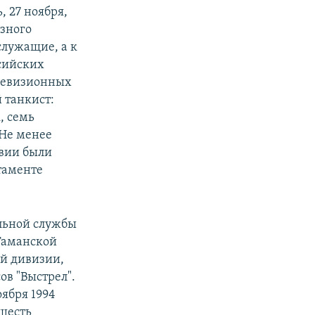
 27 ноября,
озного
служащие, а к
ссийских
елевизионных
й танкист:
, семь
 Не менее
твии были
таменте
альной службы
Таманской
ой дивизии,
ов "Выстрел".
оября 1994
 шесть