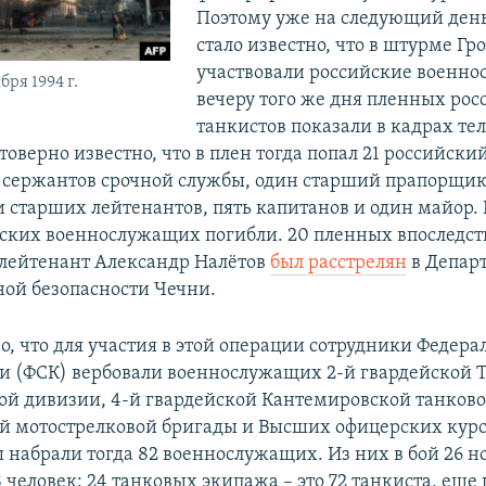
Поэтому уже на следующий день,
стало известно, что в штурме Гр
участвовали российские военно
бря 1994 г.
вечеру того же дня пленных ро
танкистов показали в кадрах т
товерно известно, что в плен тогда попал 21 российски
и сержантов срочной службы, один старший прапорщик
и старших лейтенантов, пять капитанов и один майор.
ских военнослужащих погибли. 20 пленных впоследс
лейтенант Александр Налётов
был расстрелян
в Депар
ной безопасности Чечни.
но, что для участия в этой операции сотрудники Федер
и (ФСК) вербовали военнослужащих 2-й гвардейской 
ой дивизии, 4-й гвардейской Кантемировской танков
ой мотострелковой бригады и Высших офицерских курс
 набрали тогда 82 военнослужащих. Из них в бой 26 н
 человек: 24 танковых экипажа – это 72 танкиста, еще