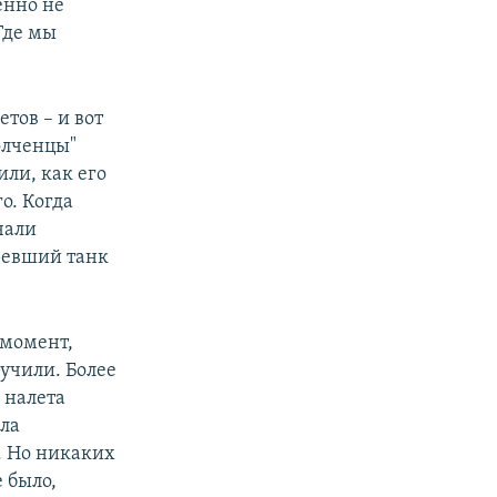
енно не
Где мы
тов – и вот
олченцы"
ли, как его
о. Когда
чали
оревший танк
 момент,
учили. Более
л налета
ала
. Но никаких
 было,