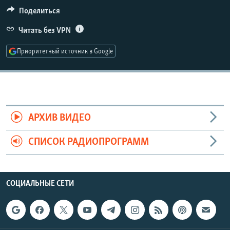
РАСПИСАНИЕ ВЕЩАНИЯ
Поделиться
ПОДПИШИТЕСЬ НА РАССЫЛКУ
Читать без VPN
Приоритетный источник в Google
СОЦИАЛЬНЫЕ СЕТИ
АРХИВ ВИДЕО
Все сайты РСЕ/РС
СПИСОК РАДИОПРОГРАММ
СОЦИАЛЬНЫЕ СЕТИ